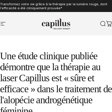
Aller au contenu
Transformez votre vie grâce à la thérapie par la lumière rouge, dont
l'efficacité a été cliniquement prouvée*
Navigation sur le site
Capillus
Rech
P
Une
étude
clinique
publiée
démontre
que
la
thérapie
au
laser
Capillus
est
«
sûre
et
efficace
»
dans
le
traitement
de
l'alopécie
androgénétique
féminine