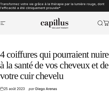
Aller au contenu
Transformez votre vie grâce à la thérapie par la lumière rouge, dont
l'efficacité a été cliniquement prouvée*
Navigation sur le site
Capillus
Rech
P
4
coiffures
qui
pourraient
nuire
à
la
santé
de
vos
cheveux
et
de
votre
cuir
chevelu
25 août 2023
par
Diego Arenas