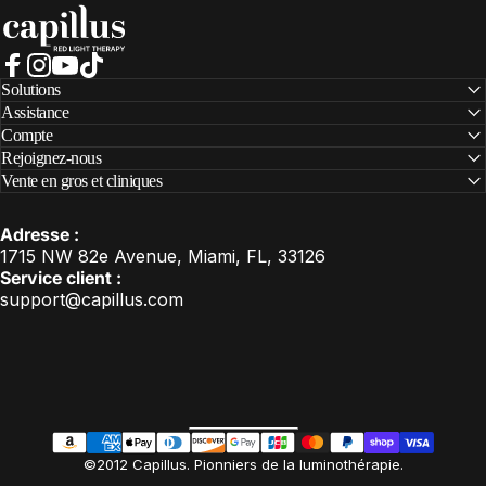
Capillus
Facebook
Instagram
YouTube
TikTok
Solutions
Assistance
Compte
Rejoignez-nous
Vente en gros et cliniques
Adresse :
1715 NW 82e Avenue, Miami, FL, 33126
Service client :
support@capillus.com
États-Unis (USD $)
Pays/région
FR
©2012 Capillus. Pionniers de la luminothérapie.