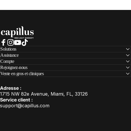
Capillus
Facebook
Instagram
YouTube
TikTok
Solutions
Assistance
Compte
Rejoignez-nous
Vente en gros et cliniques
Adresse :
1715 NW 82e Avenue, Miami, FL, 33126
Service client :
support@capillus.com
États-Unis (USD $)
Pays/région