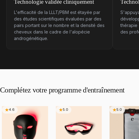
Technologie validée cliniquement
Technol
L'efficacité de la LLLT/PBM est étayée par
S'appuya
des études scientifiques évaluées par des
développ
pairs portant sur le nombre et la densité des
thérapie 
cheveux dans le cadre de l'alopécie
des prof
androgénétique.
Complétez
votre
programme
d'entraînement
4.6
5.0
5.0