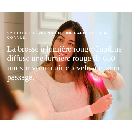
Câble de recharge USB-C
Guide de démarrage rapide
32 DIODES DE PRÉCISION. UNE HABITUDE BIEN
CONNUE.
La brosse à lumière rouge Capillus
diffuse une lumière rouge de 650
nm sur votre cuir chevelu à chaque
passage.