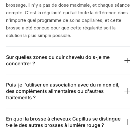
brossage. Il n'y a pas de dose maximale, et chaque séance
compte. C'est la régularité qui fait toute la différence dans
n'importe quel programme de soins capillaires, et cette
brosse a été conçue pour que cette régularité soit la
solution la plus simple possible.
Sur quelles zones du cuir chevelu dois-je me
concentrer ?
Parcourez les quatre zones : commencez par le sommet
Puis-je l'utiliser en association avec du minoxidil,
de la tête, puis les tempes, les côtés et la racine des
des compléments alimentaires ou d'autres
cheveux. Effectuez des mouvements lents et superposés
traitements ?
pour permettre à la lumière d’agir pleinement. Si vous
souhaitez accorder une attention particulière à une zone
Oui, sans aucun souci. La LLLT n'interagit pas avec les
spécifique, passez-y un peu plus de temps. La plupart des
En quoi la brosse à cheveux Capillus se distingue-
traitements topiques ou oraux ; leurs mécanismes d'action
femmes privilégient le sommet de la tête et les tempes,
t-elle des autres brosses à lumière rouge ?
sont totalement différents. De nombreuses personnes
car c’est souvent là que l’amincissement des cheveux
utilisent la brosse dans le cadre d'un protocole plus large.