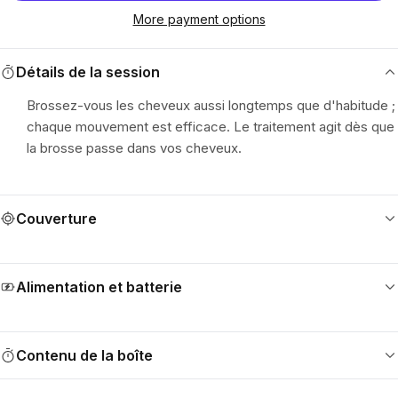
More payment options
Détails de la session
Brossez-vous les cheveux aussi longtemps que d'habitude ;
chaque mouvement est efficace. Le traitement agit dès que
la brosse passe dans vos cheveux.
Couverture
Parcourez le cuir chevelu en quatre passages : commencez
par le sommet de la tête, passez aux tempes, balayez les
Alimentation et batterie
côtés, puis terminez le long de la racine des cheveux.
Effectuez des mouvements lents et qui se chevauchent, en
Puissance de sortie : 5 mW/diode
laissant la lumière entrer en contact avec le cuir chevelu.
. Alimentation par piles. Recharge via USB-C (environ 1 à 4
Contenu de la boîte
heures).
Appareil de thérapie au laser Capillus Hairbrush