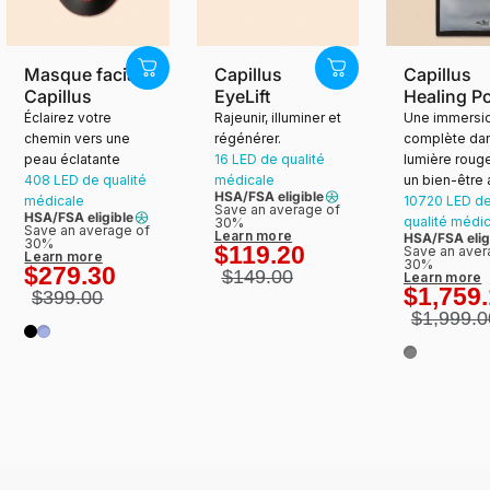
Masque facial
Capillus
Capillus
Capillus
EyeLift
Healing P
Éclairez votre
Rajeunir, illuminer et
Une immersi
chemin vers une
régénérer.
complète dan
peau éclatante
16 LED de qualité
lumière roug
408 LED de qualité
médicale
un bien-être
HSA/FSA eligible
médicale
10720 LED d
Save an average of
HSA/FSA eligible
qualité médi
30%
Save an average of
Learn more
HSA/FSA elig
30%
$119.20
Save an aver
Learn more
30%
$279.30
$149.00
Learn more
$1,759
$399.00
$1,999.0
Noir
Lilas
Gris cosm