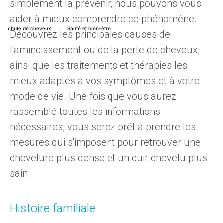
simplement la prévenir, nous pouvons vous
aider à mieux comprendre ce phénomène.
chute de cheveux
Santé et bien-être
Découvrez les principales causes de
l'amincissement ou de la perte de cheveux,
4
raisons
pour
lesquelles
votre
ainsi que les traitements et thérapies les
ligne
frontale
pourrait
reculer
mieux adaptés à vos symptômes et à votre
mode de vie. Une fois que vous aurez
25 août 2023
par
Diego Arenas
rassemblé toutes les informations
nécessaires, vous serez prêt à prendre les
mesures qui s'imposent pour retrouver une
chevelure plus dense et un cuir chevelu plus
sain.
Histoire familiale