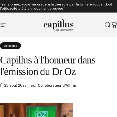
Aller au contenu
Transformez votre vie grâce à la thérapie par la lumière rouge, dont
l'efficacité a été cliniquement prouvée*
Assemblé et entretenu aux États-Unis
Navigation sur le site
Capillus
Rech
P
Actualités
Capillus
à
l'honneur
dans
l'émission
du
Dr
Oz
25 août 2023
par
Collaborateur d'Affirm