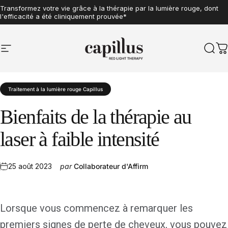
Aller au contenu
Transformez votre vie grâce à la thérapie par la lumière rouge, dont
l'efficacité a été cliniquement prouvée*
Navigation sur le site
Capillus
Rech
P
Traitement à la lumière rouge Capillus
Bienfaits
de
la
thérapie
au
laser
à
faible
intensité
25 août 2023
par
Collaborateur d'Affirm
Lorsque vous commencez à remarquer les
premiers signes de perte de cheveux, vous pouvez