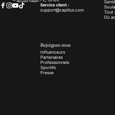
Santé
Service client :
Soula
support@capillus.com
Facebook
Instagram
YouTube
TikTok
Tout 
Où a
Rejoignez-nous
Influenceurs
Partenaires
Professionnels
Sportifs
Presse
©2012 Capillus. Pionniers de la luminothérapie.
Politique de remboursement
Politique de confidentialité
Conditions d'utilisation