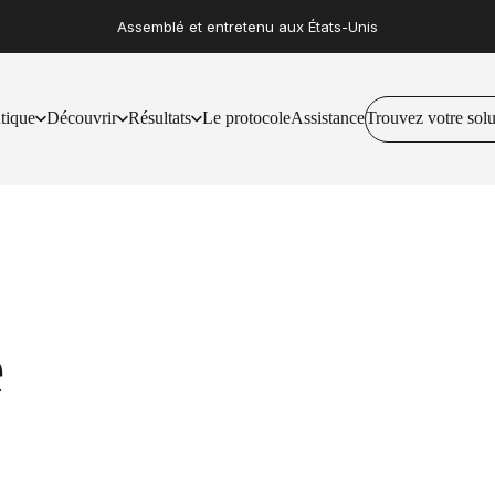
Assemblé et entretenu aux États-Unis
tique
Découvrir
Résultats
Le protocole
Assistance
Trouvez votre solu
Trouvez votre solution
utique
Découvrir
Résultats
Le protocole
Assistance
e