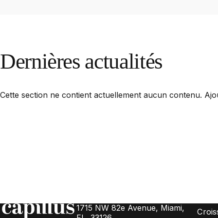
Dernières
actualités
Cette section ne contient actuellement aucun contenu. Ajout
Capillus
Solut
Adresse :
1715 NW 82e Avenue, Miami,
Crois
FL, 33126