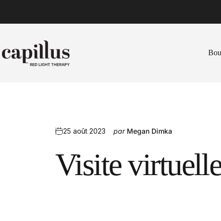
Aller au contenu
Bou
Capillus
Bo
25 août 2023
par
Megan Dimka
Visite
virtuell