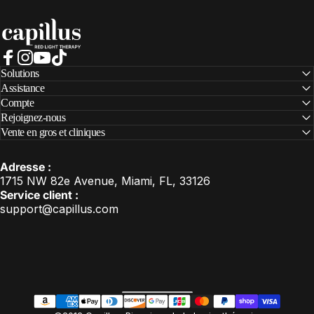
Capillus
Facebook
Instagram
YouTube
TikTok
Solutions
Assistance
Compte
Rejoignez-nous
Vente en gros et cliniques
Adresse :
1715 NW 82e Avenue, Miami, FL, 33126
Service client :
support@capillus.com
États-Unis (USD $)
Pays/région
FR