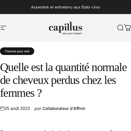
Aller au contenu
Assemblé et entretenu aux États-Unis
Navigation sur le site
Capillus
Rech
P
Thèmes pour elle
Quelle
est
la
quantité
normale
de
cheveux
perdus
chez
les
femmes
?
25 août 2023
par
Collaborateur d'Affirm