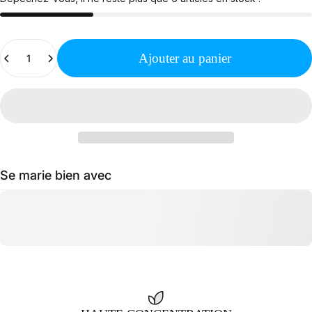
Quantité
Ajouter au panier
Se marie bien avec