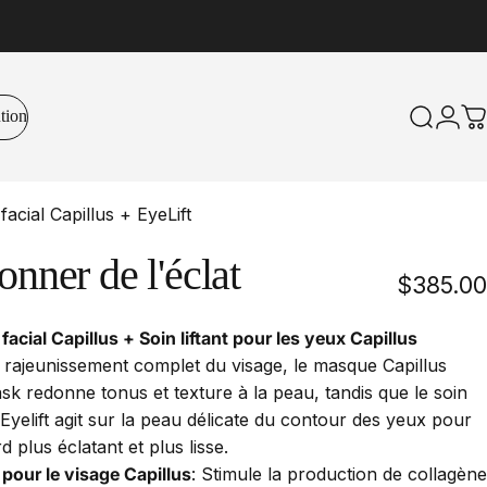
tion
Recher
Conn
P
acial Capillus + EyeLift
onner
de
l'éclat
$385.00
acial Capillus + Soin liftant pour les yeux Capillus
rajeunissement complet du visage, le masque Capillus
k redonne tonus et texture à la peau, tandis que le soin
 Eyelift agit sur la peau délicate du contour des yeux pour
d plus éclatant et plus lisse.
our le visage Capillus
:
Stimule la production de collagène