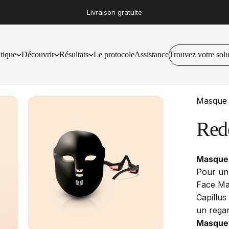
Livraison gratuite
tique
Découvrir
Résultats
Le protocole
Assistance
Trouvez votre solu
Trouvez votre solution
utique
Découvrir
Résultats
Le protocole
Assistance
Masque f
Red
Masque f
Pour un 
Face Mas
Capillus
un regar
Masque p