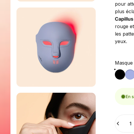
pour att
plus écl
Capillus 
rouge et
les patt
yeux.
Masque f
Masque C
En s
Quantité