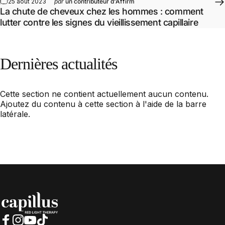
25 août 2023
par
un contributeur d'Affirm
La chute de cheveux chez les hommes : comment
lutter contre les signes du vieillissement capillaire
Dernières
actualités
Cette section ne contient actuellement aucun contenu.
Ajoutez du contenu à cette section à l'aide de la barre
latérale.
Capillus