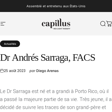
Aller au contenu
Assemblé et entretenu aux États-Unis
Navigation sur le site
Capillus
Rech
P
Actualités
Dr
Andrés
Sarraga,
FACS
25 août 2023
par
Diego Arenas
Le Dr Sarraga est né et a grandi à Porto Rico, où il
a passé la majeure partie de sa vie. Très jeune, il a
décidé de suivre les traces de son grand-père et